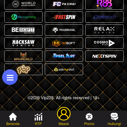
©2026 Vip228. All rights reserved | 18+
Beranda
RTP
Masuk
Promo
Hubungi