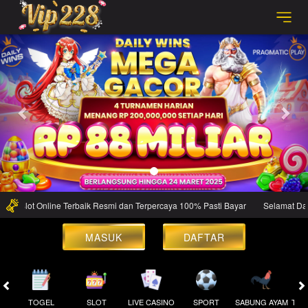
Previous
Nex
di Slot Online Terbaik Resmi dan Terpercaya 100% Pasti Bayar
Selamat Datang
MASUK
DAFTAR
TOGEL
SLOT
LIVE CASINO
SPORT
SABUNG AYAM
TEM