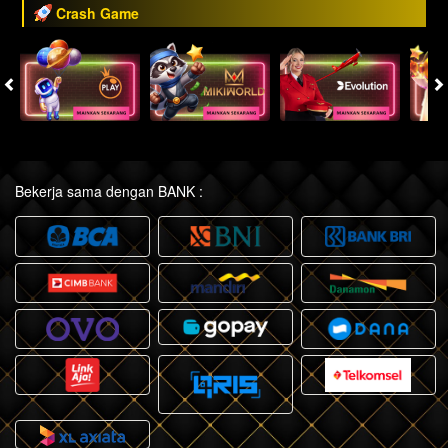
Crash Game
Bekerja sama dengan BANK :