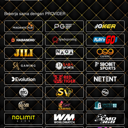
Bekerja sama dengan PROVIDER :