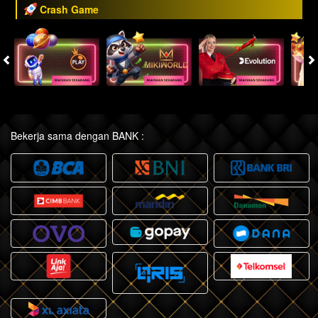
Crash Game
Bekerja sama dengan BANK :