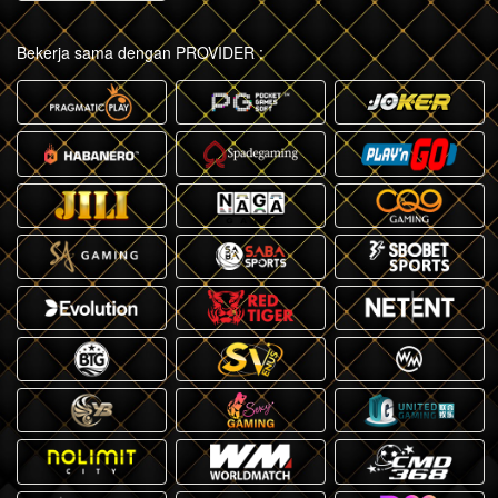
Bekerja sama dengan PROVIDER :